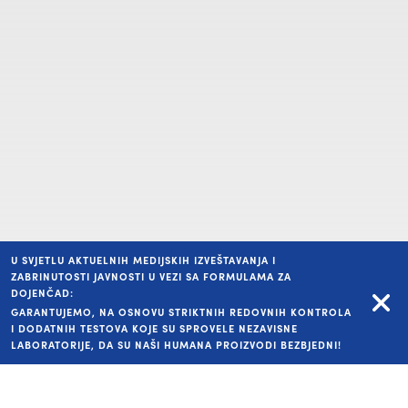
Elektrolit sa ukusom
Elektrolit s
komorača
banane
U SVJETLU AKTUELNIH MEDIJSKIH IZVEŠTAVANJA I
ZABRINUTOSTI JAVNOSTI U VEZI SA FORMULAMA ZA
DOJENČAD:
GARANTUJEMO, NA OSNOVU STRIKTNIH REDOVNIH KONTROLA
I DODATNIH TESTOVA KOJE SU SPROVELE NEZAVISNE
LABORATORIJE, DA SU NAŠI HUMANA PROIZVODI BEZBJEDNI!