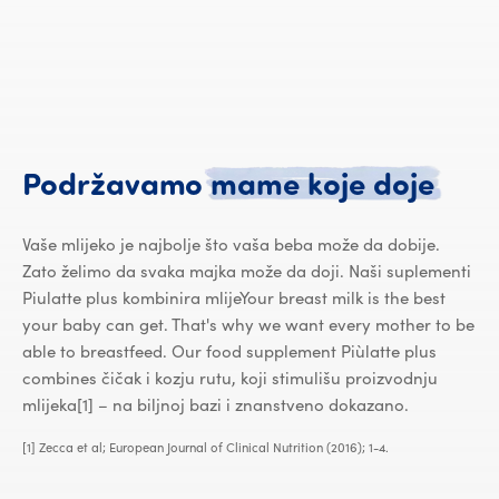
Podr
Podržavamo
mame
koje
doje
Vaše mlijeko je najbolje što vaša beba može da dobije.
Zato želimo da svaka majka može da doji. Naši suplementi
Piulatte plus kombinira mlijeYour breast milk is the best
your baby can get. That's why we want every mother to be
able to breastfeed. Our food supplement Piùlatte plus
combines čičak i kozju rutu, koji stimulišu proizvodnju
mlijeka[1] – na biljnoj bazi i znanstveno dokazano.
[1] Zecca et al; European Journal of Clinical Nutrition (2016); 1-4.