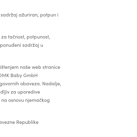
sadržaj ažuriran, potpun i
za tačnost, potpunost,
i ponuđeni sadržaj u
korištenjem naše web stranice
ova DMK Baby GmbH
govornih obaveza. Nadalje,
idljiv za uporedive
ili na osnovu njemačkog
 Savezne Republike