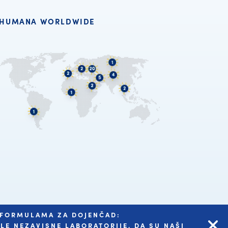
HUMANA WORLDWIDE
SA FORMULAMA ZA DOJENČAD:
E NEZAVISNE LABORATORIJE, DA SU NAŠI