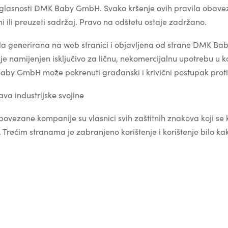
lasnosti DMK Baby GmbH. Svako kršenje ovih pravila obavez
 ili preuzeti sadržaj. Pravo na odštetu ostaje zadržano.
 djela generirana na web stranici i objavljena od strane DMK 
e namijenjen isključivo za ličnu, nekomercijalnu upotrebu u k
aby GmbH može pokrenuti građanski i krivični postupak proti
ava industrijske svojine
ezane kompanije su vlasnici svih zaštitnih znakova koji se 
ćim stranama je zabranjeno korištenje i korištenje bilo kak