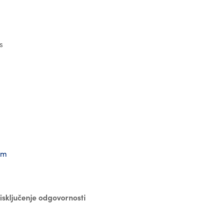
s
om
isključenje odgovornosti