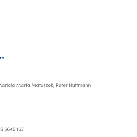
om
Mariola Marta Matuszek, Peter Hüttmann
26 5646 153