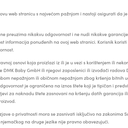
web stranicu s najvećom pažnjom i nastoji osigurati da je 
preuzima nikakvu odgovornost i ne nudi nikakve garancije 
st informacija ponuđenih na ovoj web stranici. Korisnik korist
ornost.
vnoj osnovi koja proizlazi iz ili je u vezi s korištenjem ili ne
u je DMK Baby GmbH ili njegovi zaposlenici ili izvođači rad
bom nepažnjom ili običnom nepažnjom zbog kršenja bitnih u
dgovornost je ograničena na iznos štete koji je tipičan i predv
htjevi za naknadu štete zasnovani na kršenju datih garancija 
roizvod.
zjave o privatnosti mora se zasnivati ​​isključivo na zakonima
 njemačkog na druge jezike nije pravno obavezujući.