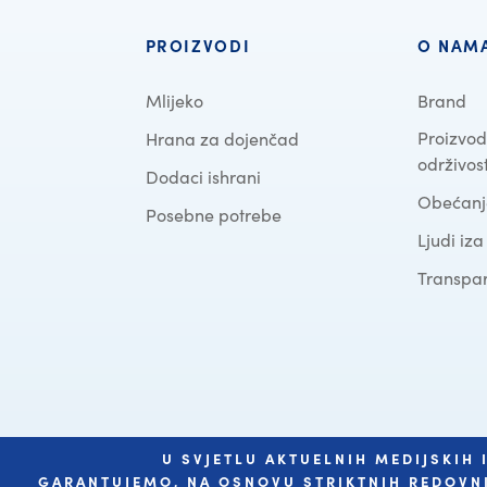
PROIZVODI
O NAM
Mlijeko
Brand
Proizvod
Hrana za dojenčad
održivos
Dodaci ishrani
Obećanje
Posebne potrebe
Ljudi iz
Transpar
U SVJETLU AKTUELNIH MEDIJSKIH
COPYRIGHT HUMANA VERTRIEBS GMBH 2026
GARANTUJEMO, NA OSNOVU STRIKTNIH REDOVNI