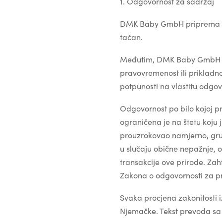
1. Odgovornost za sadržaj
DMK Baby GmbH priprema ovu 
tačan.
Međutim, DMK Baby GmbH ne 
pravovremenost ili prikladno
potpunosti na vlastitu odgov
Odgovornost po bilo kojoj pra
ograničena je na štetu koj
prouzrokovao namjerno, gru
u slučaju obične nepažnje, o
transakcije ove prirode. Za
Zakona o odgovornosti za p
Svaka procjena zakonitosti i
Njemačke. Tekst prevoda sa