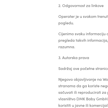
2. Odgovornost za linkove
Operater je u svakom trenu
pogledu.
Cijenimo svaku informaciju
pregleda takvih informacija,
razumna.
3. Autorska prava
Sadržaj ove početne stranic
Njegovo objavljivanje na Wor
stranama da ga koriste ne
sačuvati ili reproducirati z
vlasništvo DMK Baby GmbH. Me
koristiti u javne ili komerci