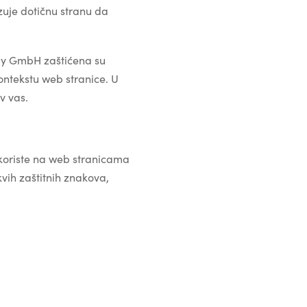
uje dotičnu stranu da
Baby GmbH zaštićena su
ontekstu web stranice. U
v vas.
koriste na web stranicama
vih zaštitnih znakova,