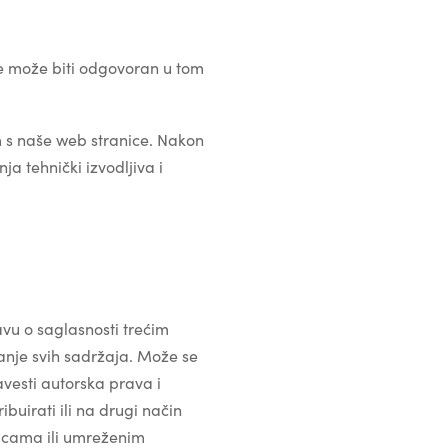
 može biti odgovoran u tom
 s naše web stranice. Nakon
a tehnički izvodljiva i
avu o saglasnosti trećim
je svih sadržaja. Može se
avesti autorska prava i
buirati ili na drugi način
ranicama ili umreženim