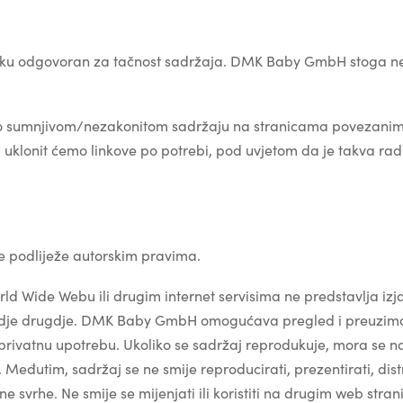
tku odgovoran za tačnost sadržaja. DMK Baby GmbH stoga ne
 o sumnjivom/nezakonitom sadržaju na stranicama povezanim
 uklonit ćemo linkove po potrebi, pod uvjetom da je takva radnj
e podliježe autorskim pravima.
ld Wide Webu ili drugim internet servisima ne predstavlja izj
gdje drugdje. DMK Baby GmbH omogućava pregled i preuziman
a privatnu upotrebu. Ukoliko se sadržaj reprodukuje, mora se n
đutim, sadržaj se ne smije reproducirati, prezentirati, distri
jalne svrhe. Ne smije se mijenjati ili koristiti na drugim web st