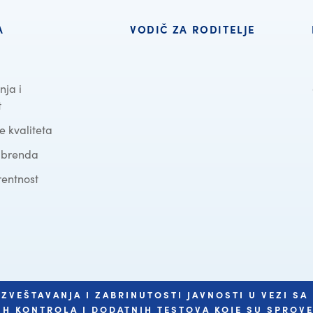
A
VODIČ ZA RODITELJE
nja i
t
 kvaliteta
a brenda
entnost
 IZVEŠTAVANJA I ZABRINUTOSTI JAVNOSTI U VEZI 
H KONTROLA I DODATNIH TESTOVA KOJE SU SPROVEL