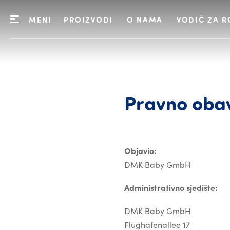
MENI
PROIZVODI
O NAMA
VODIČ ZA R
Pravno
obav
Objavio:
DMK Baby GmbH
Administrativno sjedište:
DMK Baby GmbH
Flughafenallee 17